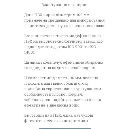
Влаштування пвх вирви
Дана ПВХ вирва діаметром 100 мм
призначена спеціально для використання
в системах дренажу на плоских покрівлях.
Вона виготовляється із модифікованого
ПВХ на високотехнологічному заводі, що
відповідає стандартам ISO 9001 та ISO
14001.
Ця лійка забезпечує ефективне збирання
та відведення води з плоскої покрівлі.
Її компактний діаметр 100 мм ідеально
підходить для малих обсягів стоку
води.
Вона спроектована з урахуванням
особливостей плоскої покрівлі,
забезпечуючи надійну герметичність та
ефективне відведення води.
Виготовлена ​​з ПВХ, лійка має чудові
фізичні та хімічні характеристики.