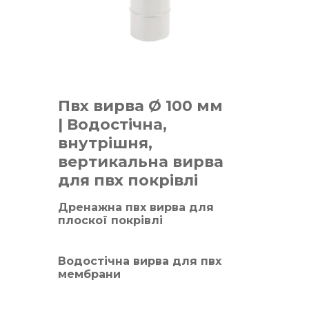
Пвх вирва Ø 100 мм
|
Водостічна,
внутрішня,
вертикальна вирва
для пвх покрівлі
Дренажна пвх вирва для
плоскої покрівлі
Водостічна вирва для пвх
мембрани